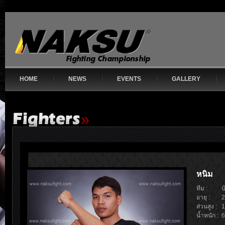
HOME
NEWS
EVENTS
GALLERY
หนิม
ทีม :
บ
อายุ :
2
ส่วนสูง :
1
น้ำหนัก :
6