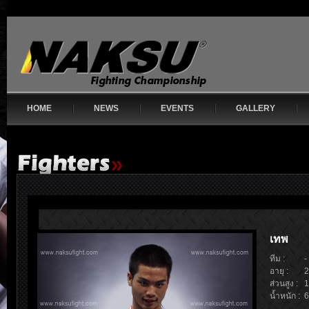
HOME
NEWS
EVENTS
GALLERY
เทพ
ทีม :
-
อายุ :
2
ส่วนสูง :
1
น้ำหนัก :
6