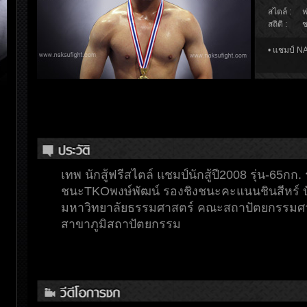
สไตล์ :
ฟ
สถิติ :
ช
• แชมป์ NA
เทพ นักสู้ฟรีสไตล์ แชมป์นักสู้ปี2008 รุ่น-65ก
ชนะTKOพงษ์พัฒน์ รองชิงชนะคะแนนชินสีหร์ ปัจจ
มหาวิทยาลัยธรรมศาสตร์ คณะสถาปัตยกรรมศา
สาขาภูมิสถาปัตยกรรม