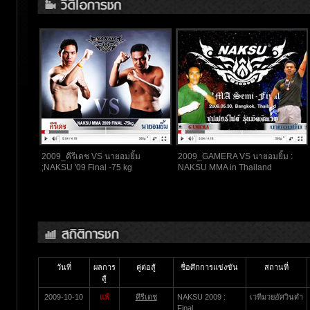
2009_คีรีเดช VS นายอมยิ้ม
2009_GAMERA VS นายอมยิ้ม :
;NAKSU '09 Final -75 kg
NAKSU MMA in Thailand
วันที่
ผลการ
คู่ต่อสู้
ชื่อศึกการแข่งขัน
สถานที่
สู้
2009-10-10
แพ้
คีรีเดช
NAKSU 2009 :
เวทีมวยอัศวินดำ
Final