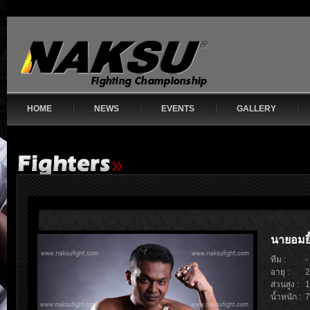
HOME
NEWS
EVENTS
GALLERY
นายอมยิ
ทีม :
-
อายุ :
2
ส่วนสูง :
1
น้ำหนัก :
7