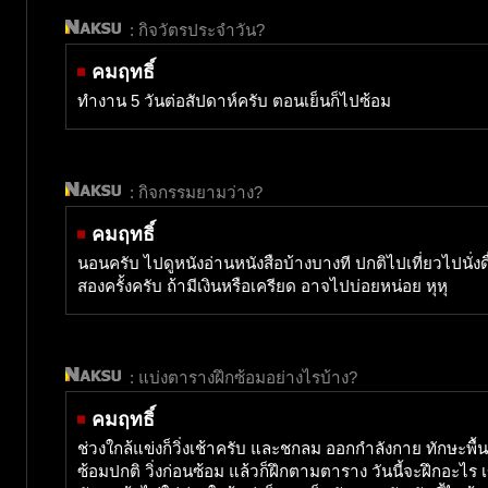
: กิจวัตรประจำวัน?
คมฤทธิ์
ทำงาน 5 วันต่อสัปดาห์ครับ ตอนเย็นก็ไปซ้อม
: กิจกรรมยามว่าง?
คมฤทธิ์
นอนครับ ไปดูหนังอ่านหนังสือบ้างบางที ปกติไปเที่ยวไปนั่งดื
สองครั้งครับ ถ้ามีเงินหรือเครียด อาจไปบ่อยหน่อย หุหุ
: แบ่งตารางฝึกซ้อมอย่างไรบ้าง?
คมฤทธิ์
ช่วงใกล้แข่งก็วิ่งเช้าครับ และชกลม ออกกำลังกาย ทักษะพื้
ซ้อมปกติ วิ่งก่อนซ้อม แล้วก็ฝึกตามตาราง วันนี้จะฝึกอะไร เข้