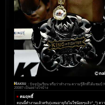
: ปัจจุบันเรียน หรือว่าทำงาน ความรู้สึกที่ได้แชม
2008? เป็นอย่างไรบ้าง
คมฤทธิ์
ตอนนี้ทำงานแล้วครับ(แหมอายุก้อไม่ใช่น้อยๆแล้ว^_^) ความร