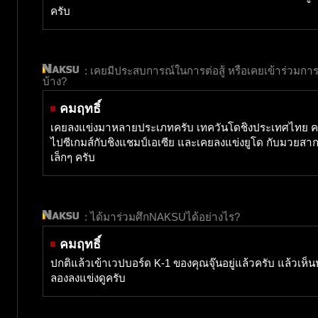
ครับ
: เคยมีประสบการณ์ในการต่อสู้ หรือเคยเข้าร่วมกา
บ้าง?
คมฤทธิ์
เคยลงแข่งมาหลายประเภทครับ เทควันโดชิงประเทศไทย คาร
ไปซีเกมส์กับชิงแชมป์เอเซีย และเคยลงแข่งยูโด กับมวยสา
เล็กๆ ครับ
: ได้มาร่วมศึกNAKSUได้อย่างไร?
คมฤทธิ์
ปกติแล้วเข้าเวปบอร์ด K-1 ของคุณจุ๊นอยู่แล้วครับ แล้วเ
ลองลงแข่งดูครับ