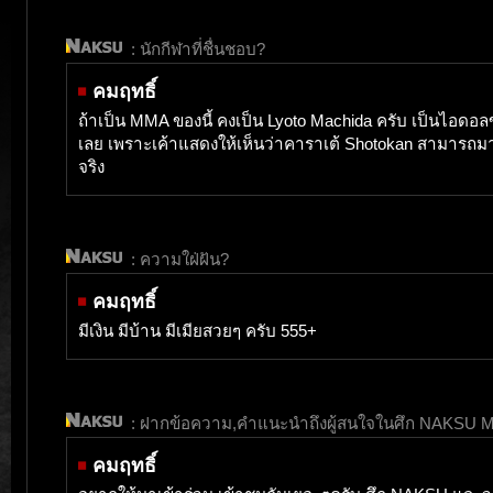
: นักกีฬาที่ชื่นชอบ?
คมฤทธิ์
ถ้าเป็น MMA ของนี้ คงเป็น Lyoto Machida ครับ เป็นไอดอล
เลย เพราะเค้าแสดงให้เห็นว่าคาราเต้ Shotokan สามารถม
จริง
: ความใฝ่ฝัน?
คมฤทธิ์
มีเงิน มีบ้าน มีเมียสวยๆ ครับ 555+
: ฝากข้อความ,คำแนะนำถึงผู้สนใจในศึก NAKSU 
คมฤทธิ์